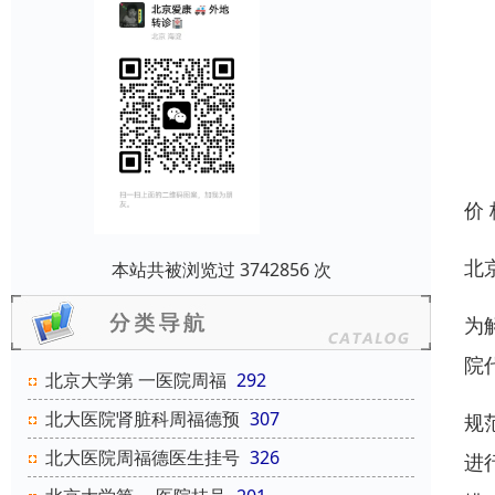
价
北
本站共被浏览过 3742856 次
为
院
北京大学第 一医院周福
292
北大医院肾脏科周福德预
307
规
北大医院周福德医生挂号
326
进