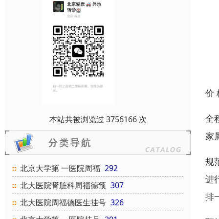
价
全
本站共被浏览过 3756166 次
家
规
北京大学第 一医院周福
292
进
北大医院肾脏科周福德预
307
排
北大医院周福德医生挂号
326