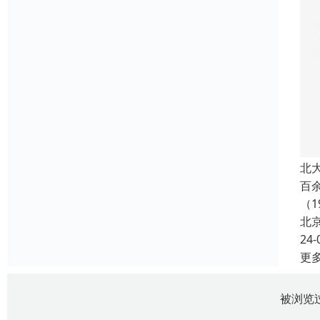
北
百
（1
北
24-
更
被浏览过