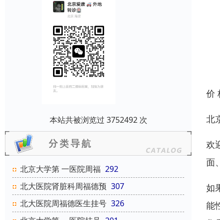
价
北
本站共被浏览过 3752492 次
欢
面
北京大学第 一医院周福
292
北大医院肾脏科周福德预
307
如
北大医院周福德医生挂号
326
能