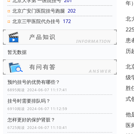
北京大学第 一医院挂号
201
年
北京广安门医院挂号跑腿
202
北
北京三甲医院代办挂号
172
2
患
历
暂无数据
北
级
预约挂号的优势有哪些？
胜
6895阅读 2024-06-07 11:17:41
式
挂号时需要排队吗？
6910阅读 2024-06-07 11:12:59
他
怎样更好的保护肾脏？
医
6725阅读 2024-06-07 11:10:41