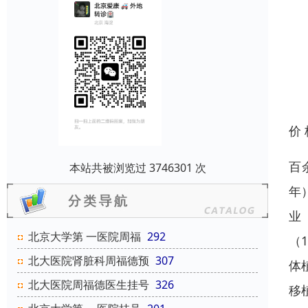
价
百
本站共被浏览过 3746301 次
年
业
北京大学第 一医院周福
292
（
北大医院肾脏科周福德预
307
体
北大医院周福德医生挂号
326
移