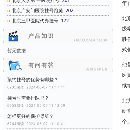
北京大学第 一医院挂号
201
年
北京广安门医院挂号跑腿
202
北
北京三甲医院代办挂号
172
级
胜
式
暂无数据
他
医
预约挂号的优势有哪些？
续
6935阅读 2024-06-07 11:17:41
挂号时需要排队吗？
北
6958阅读 2024-06-07 11:12:59
研
怎样更好的保护肾脏？
个
6764阅读 2024-06-07 11:10:41