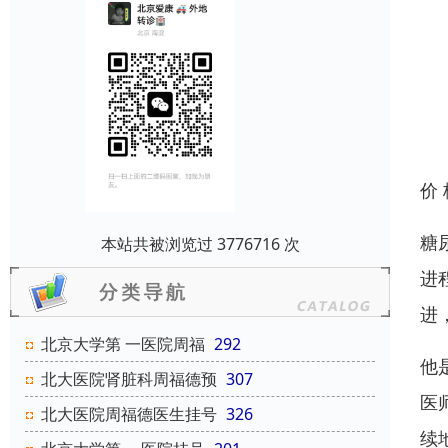
价
糖
本站共被浏览过 3776716 次
进
进
北京大学第 一医院周福
292
他
北大医院肾脏科周福德预
307
医
北大医院周福德医生挂号
326
续