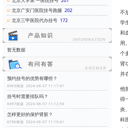
北京大学第 一医院挂号
201
北京广安门医院挂号跑腿
202
不
北京三甲医院代办挂号
172
学
和
用
暂无数据
个
肾
并
预约挂号的优势有哪些？
6963阅读 2024-06-07 11:17:41
他
挂号时需要排队吗？
得
6997阅读 2024-06-07 11:12:59
炎
怎样更好的保护肾脏？
科
6796阅读 2024-06-07 11:10:41